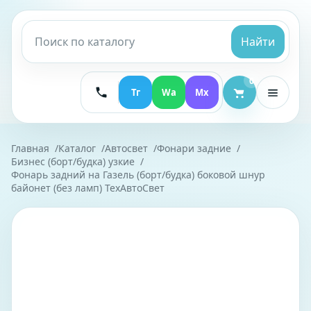
Найти
0
Тг
Wa
Mx
Главная
Каталог
Автосвет
Фонари задние
Бизнес (борт/будка) узкие
Фонарь задний на Газель (борт/будка) боковой шнур
байонет (без ламп) ТехАвтоСвет