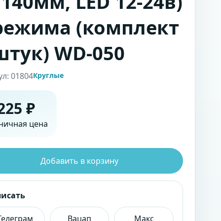
 140мм, LED 12-24в)
режима (комплект
штук) WD-050
ул: 01804
Круглые
225 ₽
ничная цена
Добавить в корзину
писать
Телеграм
Вацап
Макс