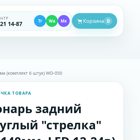
ЕНТР
Корзина
0
Тг
Wa
Mx
521 14-87
ма (комплект 6 штук) WD-050
ОЧКА ТОВАРА
нарь задний
углый "стрелка"