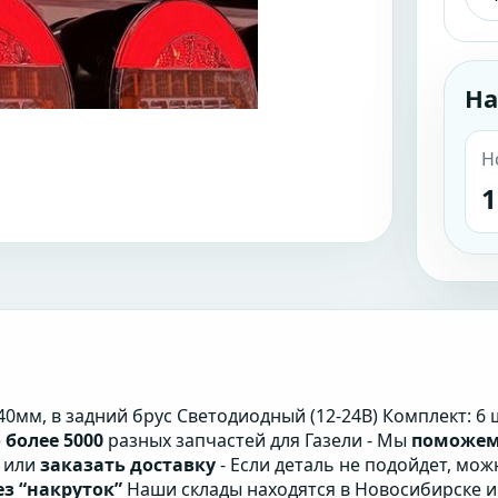
На
Н
1
0мм, в задний брус Светодиодный (12-24В) Комплект: 6 ш
е
более 5000
разных запчастей для Газели - Мы
поможем
или
заказать доставку
- Если деталь не подойдет, мо
ез “накруток”
Наши склады находятся в Новосибирске 