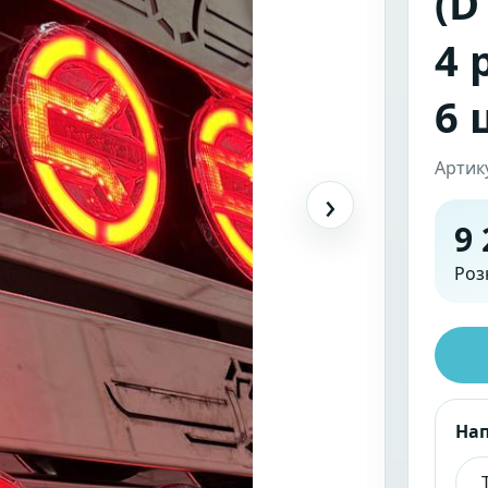
(D
4 
6 
Артик
›
9 
Роз
На