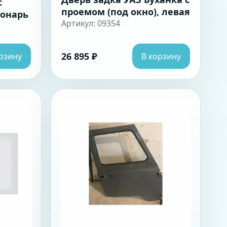
с
проемом (под окно), левая
онарь
Артикул: 09354
26 895 ₽
рзину
В корзину