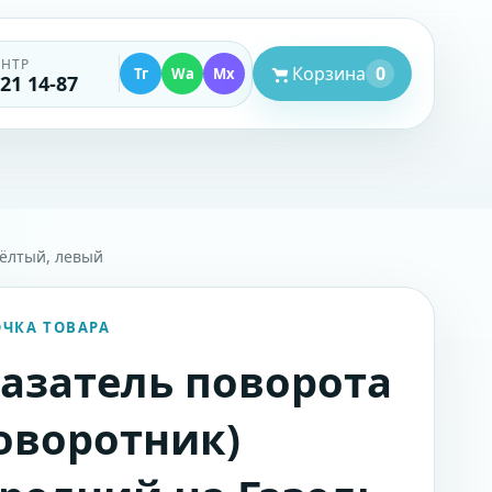
ЕНТР
Корзина
0
Тг
Wa
Mx
521 14-87
жёлтый, левый
ОЧКА ТОВАРА
азатель поворота
оворотник)