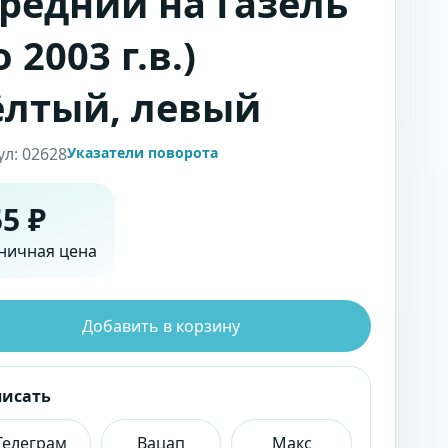
редний на Газель
о 2003 г.в.)
лтый, левый
ул: 02628
Указатели поворота
5 ₽
ничная цена
Добавить в корзину
писать
Телеграм
Вацап
Макс