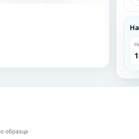
На
Н
1
го образца