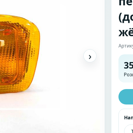
пе
(д
жё
Артик
›
35
Роз
На