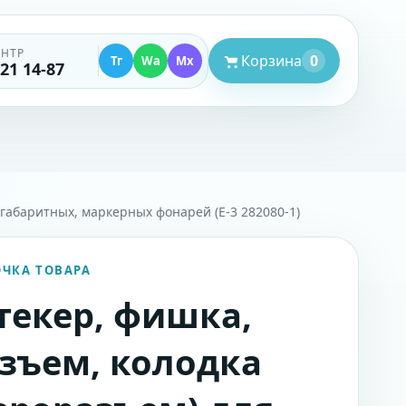
ЕНТР
Корзина
0
Тг
Wa
Mx
521 14-87
 габаритных, маркерных фонарей (Е-3 282080-1)
ОЧКА ТОВАРА
екер, фишка,
зъем, колодка