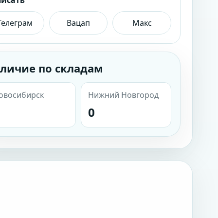
писать
Телеграм
Вацап
Макс
личие по складам
овосибирск
Нижний Новгород
0