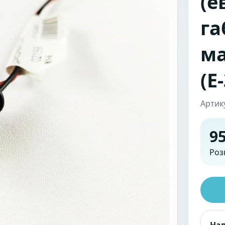
(е
га
ма
(Е
Артик
95
Роз