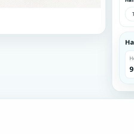
На
На
Н
9