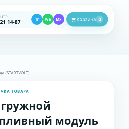
ЕНТР
Корзина
0
Тг
Wa
Mx
521 14-87
да (STARTVOLT)
ОЧКА ТОВАРА
огружной
пливный модуль