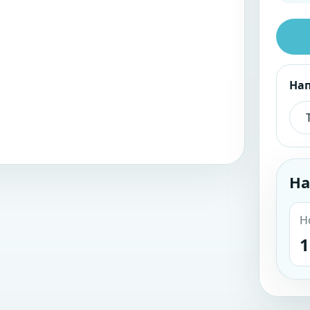
На
На
Н
1