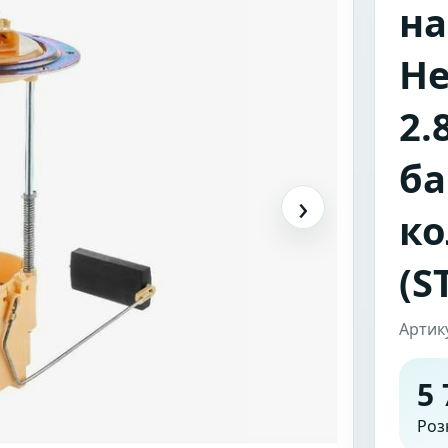
на
Не
2.
б
›
ко
(S
Артик
5 
Роз