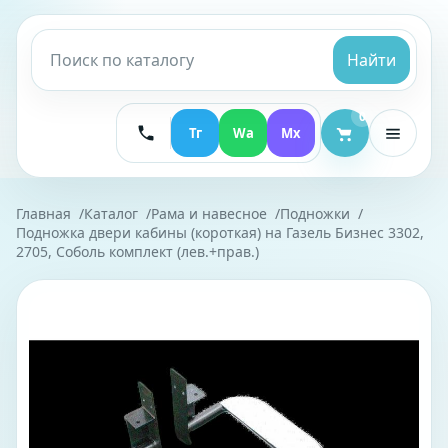
Найти
0
Тг
Wa
Mx
Главная
Каталог
Рама и навесное
Подножки
Подножка двери кабины (короткая) на Газель Бизнес 3302,
2705, Соболь комплект (лев.+прав.)