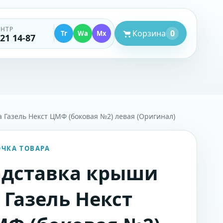
ЕНТР
Корзина
0
Тг
Wa
Mx
521 14-87
 Газель Некст ЦМФ (боковая №2) левая (Оригинал)
ОЧКА ТОВАРА
дставка крыши
 Газель Некст