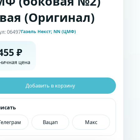
Ф (боковая №2)
вая (Оригинал)
ул: 06497
Газель Некст; NN (ЦМФ)
455 ₽
ничная цена
Добавить в корзину
писать
Телеграм
Вацап
Макс