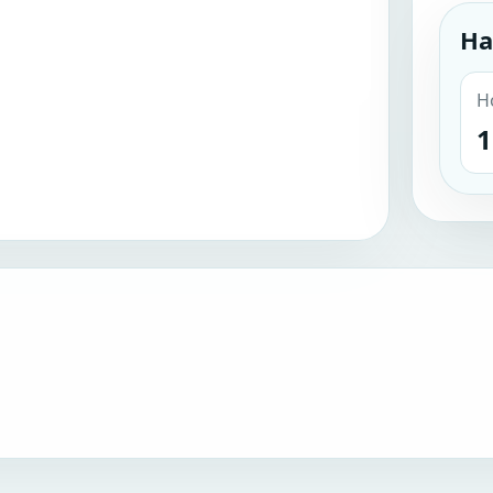
На
Н
1