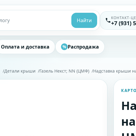
КОНТАКТ-Ц
Найти
+7 (931) 
Оплата и доставка
Распродажа
%
"
Детали крыши
Газель Некст; NN (ЦМФ)
Надставка крыши на
КАРТ
На
на