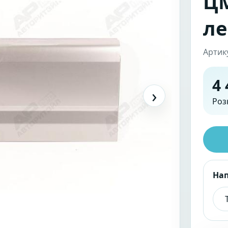
ЦМ
ле
Артик
4 
›
Роз
На