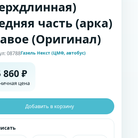
ерхдлинная)
едняя часть (арка)
авое (Оригинал)
ул: 08788
Газель Некст (ЦМФ, автобус)
 860 ₽
ничная цена
Добавить в корзину
писать