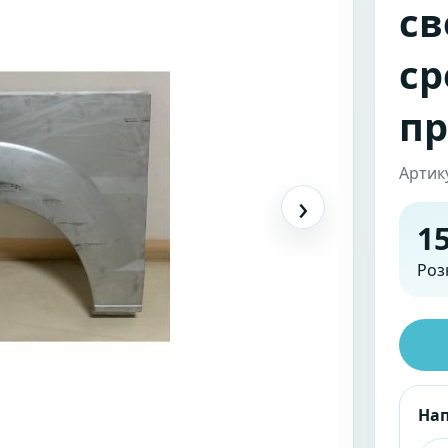
св
ср
пр
Артик
›
15
Роз
На