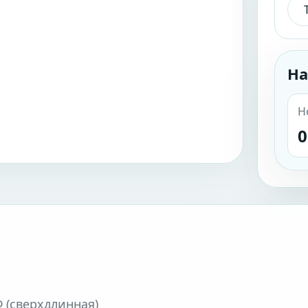
На
Н
0
 (сверхдлинная)