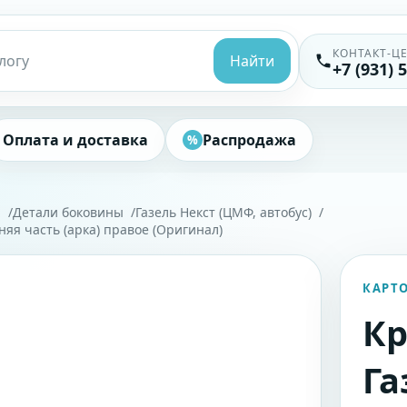
КОНТАКТ-Ц
Найти
+7 (931) 
Оплата и доставка
Распродажа
%
"
Детали боковины
Газель Некст (ЦМФ, автобус)
яя часть (арка) правое (Оригинал)
КАРТ
Кр
Га