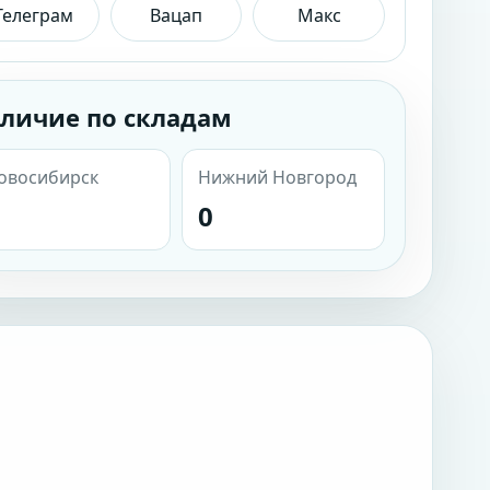
Телеграм
Вацап
Макс
личие по складам
овосибирск
Нижний Новгород
0