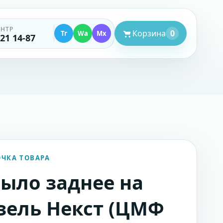
ЕНТР
Корзина
0
Тг
Wa
Mx
521 14-87
ОЧКА ТОВАРА
ыло заднее на
зель Некст (ЦМФ