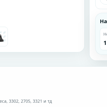
На
Н
1
а, 3302, 2705, 3321 и тд