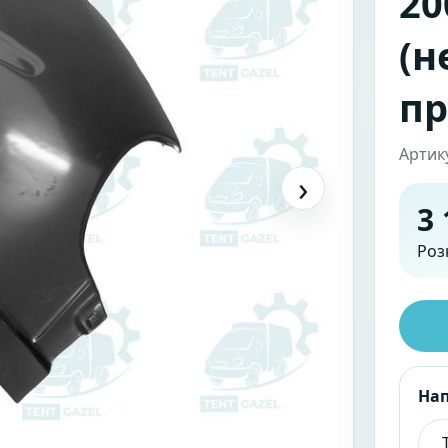
20
(н
пр
Артик
›
3 
Роз
На