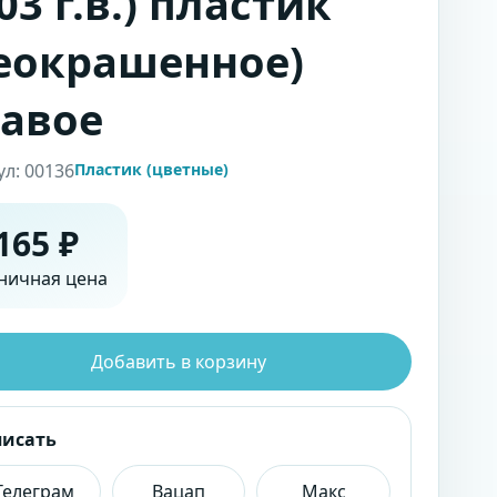
03 г.в.) пластик
еокрашенное)
авое
ул: 00136
Пластик (цветные)
165 ₽
ничная цена
Добавить в корзину
писать
Телеграм
Вацап
Макс