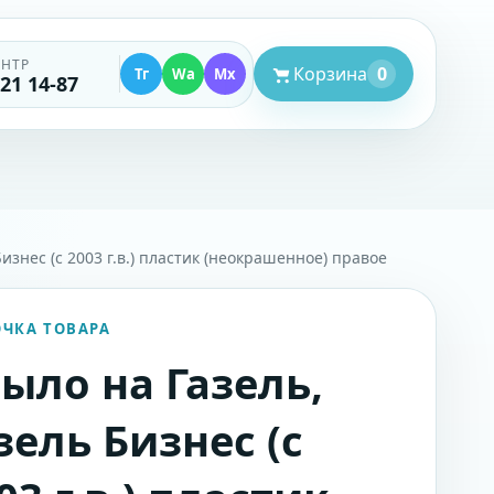
ЕНТР
Корзина
0
Тг
Wa
Mx
521 14-87
Бизнес (с 2003 г.в.) пластик (неокрашенное) правое
ОЧКА ТОВАРА
ыло на Газель,
зель Бизнес (с