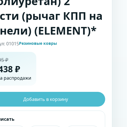
олиуретан) 2
сти (рычаг КПП на
нели) (ELEMENT)*
ул: 01015
Резиновые ковры
95 ₽
438 ₽
а распродажи
Добавить в корзину
писать