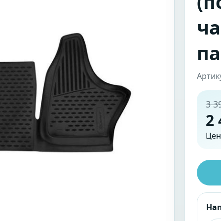
(п
ча
па
Артик
3 3
2 
Цен
На