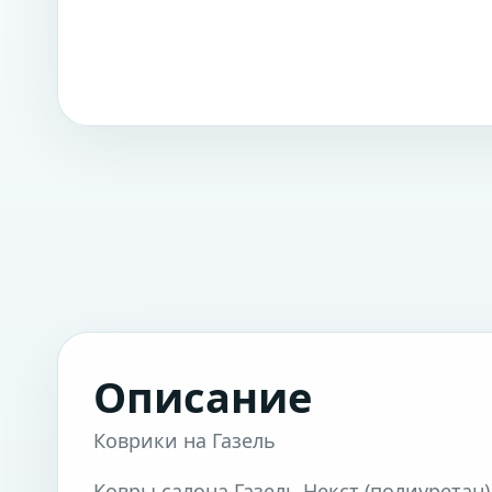
Описание
Коврики на Газель
Ковры салона Газель Некст (полиуретан)