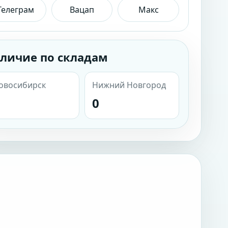
Телеграм
Вацап
Макс
личие по складам
овосибирск
Нижний Новгород
0