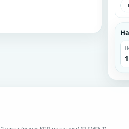
На
Н
1
 2 части (рычаг КПП на панели) (ELEMENT)