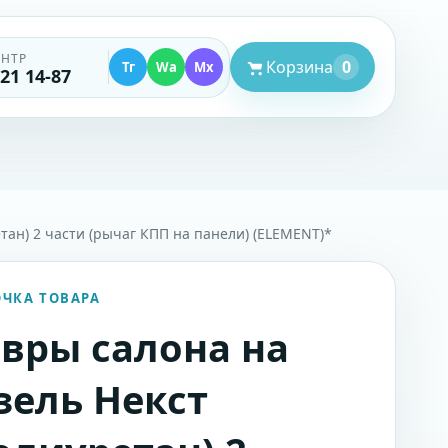
ЕНТР
Корзина
0
Тг
Wa
Mx
521 14-87
тан) 2 части (рычаг КПП на панели) (ELEMENT)*
ОЧКА ТОВАРА
вры салона на
зель Некст