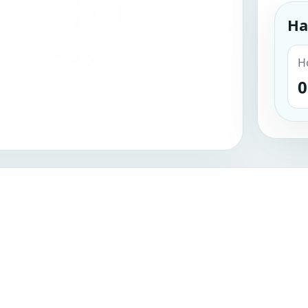
На
Н
0