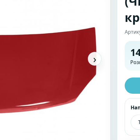
(Ч
кр
Артик
14
›
Роз
На