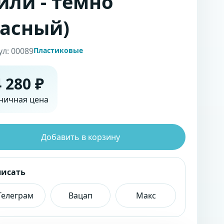
или - тёмно
асный)
ул: 00089
Пластиковые
 280 ₽
ничная цена
Добавить в корзину
писать
Телеграм
Вацап
Макс