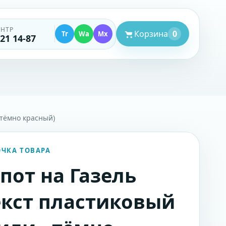
ЕНТР
Корзина
0
Тг
Wa
Mx
521 14-87
 тёмно красный)
ОЧКА ТОВАРА
пот на Газель
кст пластиковый