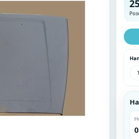
25
Роз
На
На
Н
0