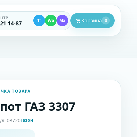
ЕНТР
Корзина
0
Тг
Wa
Mx
521 14-87
ОЧКА ТОВАРА
пот ГАЗ 3307
ул: 08720
Газон