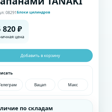
апанами TANAKI
ул: 08291
Блоки цилиндров
 820 ₽
ничная цена
Добавить в корзину
писать
Телеграм
Вацап
Макс
личие по складам