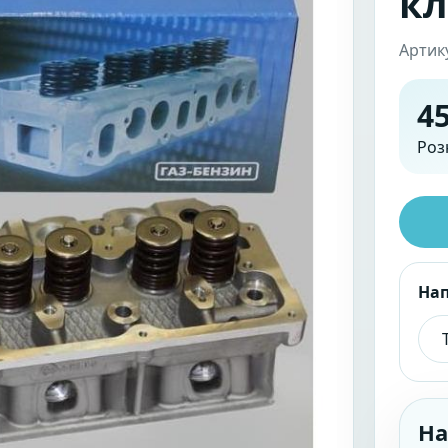
кл
Артик
45
Роз
На
На