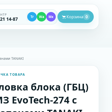
ЕНТР
Корзина
0
Тг
Wa
Mx
521 14-87
панами TANAKI
ОЧКА ТОВАРА
ловка блока (ГБЦ)
З EvoTech-274 с