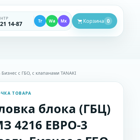
ЕНТР
Корзина
0
Тг
Wa
Mx
521 14-87
ь Бизнес с ГБО, с клапанами TANAKI
ОЧКА ТОВАРА
ловка блока (ГБЦ)
З 4216 ЕВРО-3