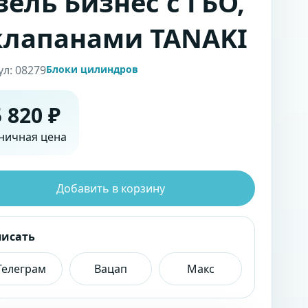
зель Бизнес с ГБО,
клапанами TANAKI
ул: 08279
Блоки цилиндров
 820 ₽
ничная цена
Добавить в корзину
писать
Телеграм
Вацап
Макс