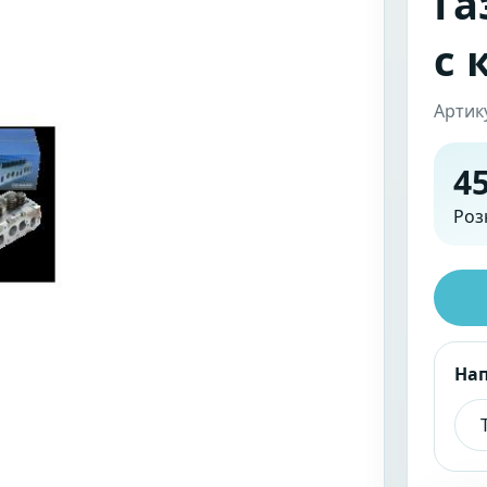
Га
с 
Артик
45
Роз
На