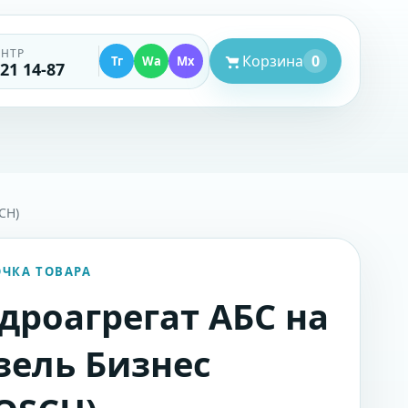
ЕНТР
Корзина
0
Тг
Wa
Mx
521 14-87
CH)
ОЧКА ТОВАРА
дроагрегат АБС на
зель Бизнес