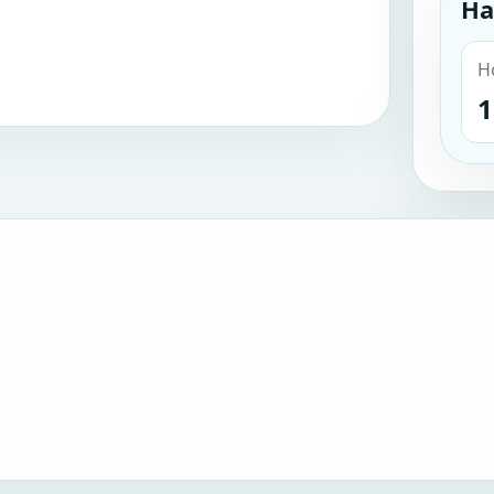
На
Н
1