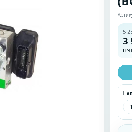
(B
Артик
5 2
3 
Цен
На