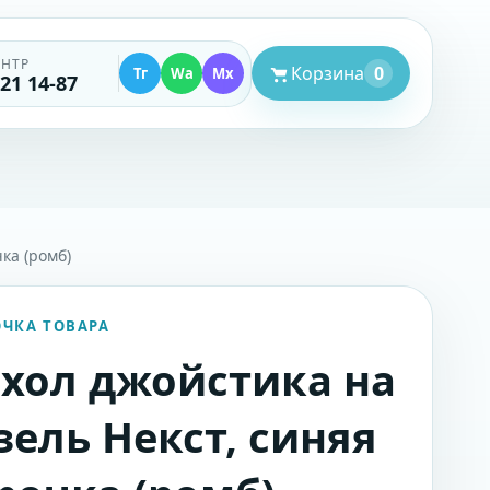
ЕНТР
Корзина
0
Тг
Wa
Mx
521 14-87
ка (ромб)
ОЧКА ТОВАРА
хол джойстика на
зель Некст, синяя