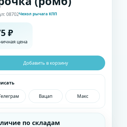
рочка (ромб)
ул: 08702
Чехол рычага КПП
5 ₽
ничная цена
Добавить в корзину
писать
Телеграм
Вацап
Макс
личие по складам