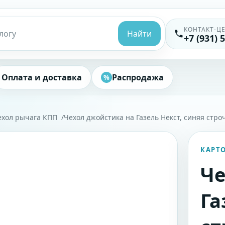
КОНТАКТ-Ц
Найти
+7 (931) 
Оплата и доставка
Распродажа
%
ехол рычага КПП
Чехол джойстика на Газель Некст, синяя строч
КАРТ
Че
Га