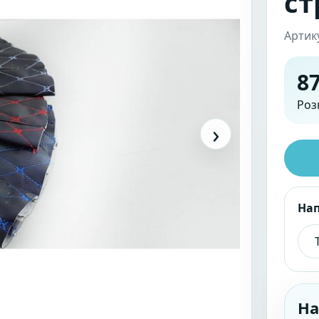
ст
Артик
87
Роз
›
На
На