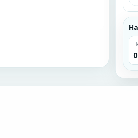
На
Н
0