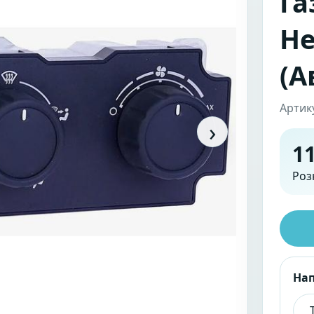
Га
Не
(А
Артик
›
11
Роз
На