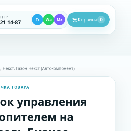
ЕНТР
Корзина
0
Тг
Wa
Mx
521 14-87
 Некст, Газон Некст (Автокомпонент)
ОЧКА ТОВАРА
ок управления
опителем на