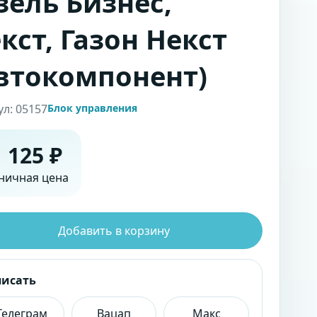
зель Бизнес,
кст, Газон Некст
втокомпонент)
ул: 05157
Блок управления
 125 ₽
ничная цена
Добавить в корзину
писать
Телеграм
Вацап
Макс