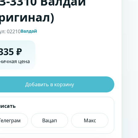
З-3310 Валдай
ригинал)
ул: 02210
Валдай
335 ₽
ничная цена
Добавить в корзину
писать
Телеграм
Вацап
Макс