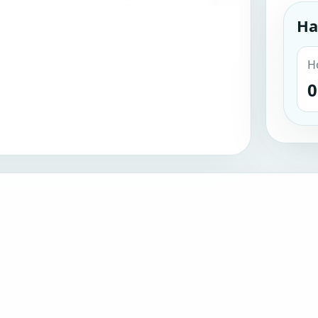
На
Н
0