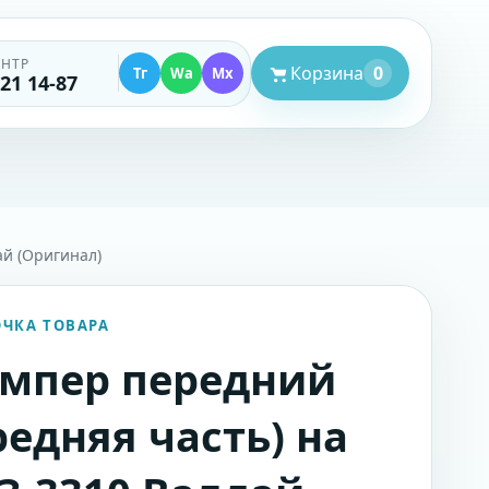
ЕНТР
Корзина
0
Тг
Wa
Mx
521 14-87
ай (Оригинал)
ОЧКА ТОВАРА
мпер передний
редняя часть) на