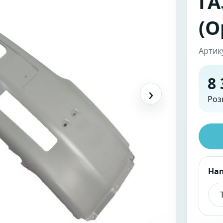
ГА
(О
Артик
8 
›
Роз
На