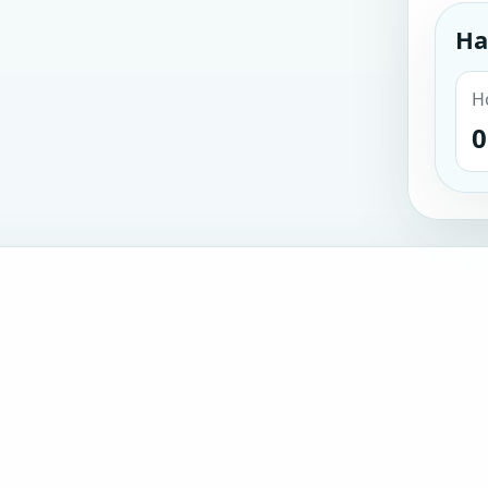
На
Н
0