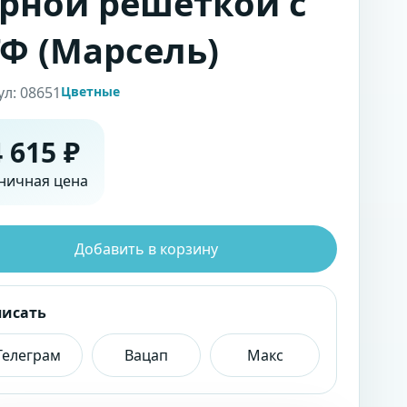
рной решеткой с
Ф (Марсель)
ул: 08651
Цветные
 615 ₽
ничная цена
Добавить в корзину
писать
Телеграм
Вацап
Макс