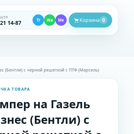
ЕНТР
Корзина
0
Тг
Wa
Mx
521 14-87
ес (Бентли) с черной решеткой с ПТФ (Марсель)
ОЧКА ТОВАРА
мпер на Газель
знес (Бентли) с