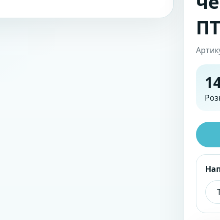
че
ПТ
Артик
14
Роз
На