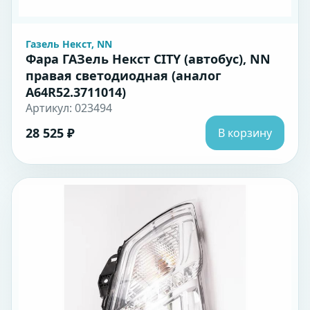
Газель Некст, NN
Фара ГАЗель Некст CITY (автобус), NN
правая светодиодная (аналог
A64R52.3711014)
Артикул: 023494
28 525 ₽
В корзину